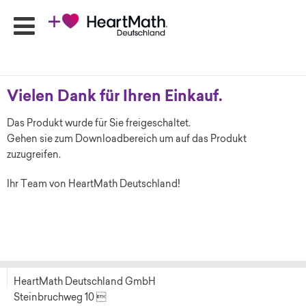
Vielen Dank für Ihren Einkauf.
HeartMath
Seminare
Das Produkt wurde für Sie freigeschaltet.
Online-
Gehen sie zum Downloadbereich um auf das Produkt
Programme
zuzugreifen.
Produkte
Ihr Team von HeartMath Deutschland!
HeartMath
Apps
Ansprechpartner
Shop
Newsletter
HeartMath Deutschland GmbH
Steinbruchweg 10 