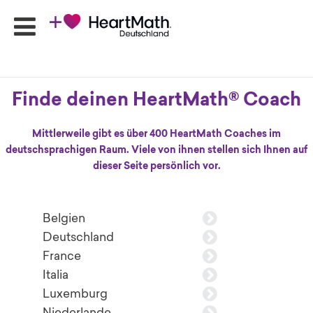
Finde deinen HeartMath® Coach
HeartMath
Seminare
Mittlerweile gibt es über 400 HeartMath Coaches im
Online-
deutschsprachigen Raum. Viele von ihnen stellen sich Ihnen auf
Programme
dieser Seite persönlich vor.
Produkte
HeartMath
Apps
Belgien
Ansprechpartner
Deutschland
Shop
France
Newsletter
Italia
Luxemburg