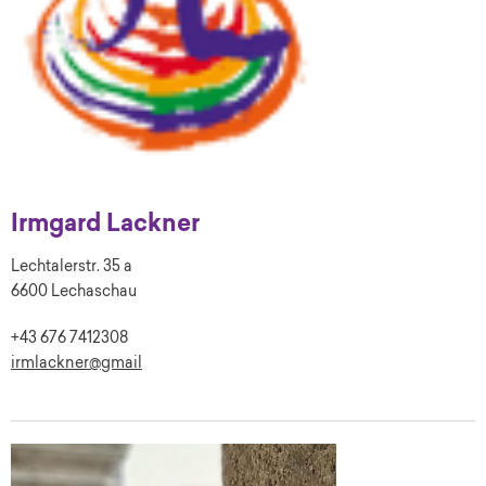
Irmgard Lackner
Lechtalerstr. 35 a
6600 Lechaschau
+43 676 7412308
irmlackner@gmail