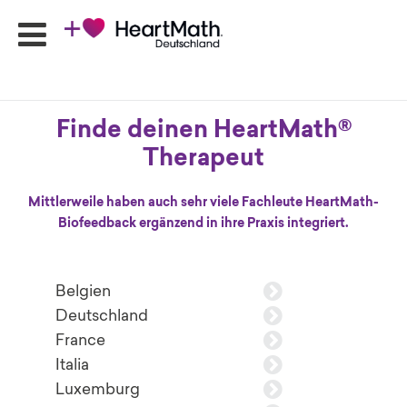
Finde deinen HeartMath®
HeartMath
Seminare
Therapeut
Online-
Programme
Mittlerweile haben auch sehr viele Fachleute HeartMath-
Biofeedback ergänzend in ihre Praxis integriert.
Produkte
HeartMath
Apps
Belgien
Ansprechpartner
Deutschland
Shop
France
Newsletter
Italia
Luxemburg