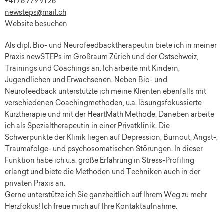
+41 78 779 91 26
newsteps@mail.ch
Website besuchen
Als dipl. Bio- und Neurofeedbacktherapeutin biete ich in meiner
Praxis newSTEPs im Großraum Zürich und der Ostschweiz,
Trainings und Coachings an. Ich arbeite mit Kindern,
Jugendlichen und Erwachsenen. Neben Bio- und
Neurofeedback unterstützte ich meine Klienten ebenfalls mit
verschiedenen Coachingmethoden, u.a. lösungsfokussierte
Kurztherapie und mit der HeartMath Methode. Daneben arbeite
ich als Spezialtherapeutin in einer Privatklinik. Die
Schwerpunkte der Klinik liegen auf Depression, Burnout, Angst-,
Traumafolge- und psychosomatischen Störungen. In dieser
Funktion habe ich u.a. große Erfahrung in Stress-Profiling
erlangt und biete die Methoden und Techniken auch in der
privaten Praxis an.
Gerne unterstütze ich Sie ganzheitlich auf Ihrem Weg zu mehr
Herzfokus! Ich freue mich auf Ihre Kontaktaufnahme.