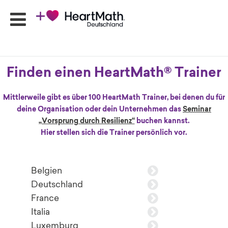
Finden einen HeartMath® Trainer
HeartMath
Seminare
Mittlerweile gibt es über 100 HeartMath Trainer, bei denen du für
Online-
deine Organisation oder dein Unternehmen das
Seminar
Programme
„Vorsprung durch Resilienz“
buchen kannst.
Produkte
Hier stellen sich die Trainer persönlich vor.
HeartMath
Apps
Ansprechpartner
Belgien
Shop
Deutschland
France
Newsletter
Italia
Luxemburg