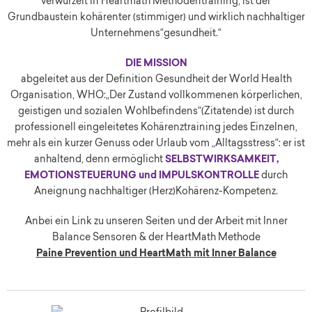
verwurzelt in Heartmath Methodentraining, ist der
Grundbaustein kohärenter (stimmiger) und wirklich nachhaltiger
Unternehmens“gesundheit.“
DIE MISSION
abgeleitet aus der Definition Gesundheit der World Health
Organisation, WHO:„Der Zustand vollkommenen körperlichen,
geistigen und sozialen Wohlbefindens“(Zitatende) ist durch
professionell eingeleitetes Kohärenztraining jedes Einzelnen,
mehr als ein kurzer Genuss oder Urlaub vom „Alltagsstress“: er ist
anhaltend, denn ermöglicht
SELBSTWIRKSAMKEIT,
EMOTIONSTEUERUNG und IMPULSKONTROLLE
durch
Aneignung nachhaltiger (Herz)Kohärenz-Kompetenz.
Anbei ein Link zu unseren Seiten und der Arbeit mit Inner
Balance Sensoren & der HeartMath Methode
Paine Prevention und HeartMath mit Inner Balance