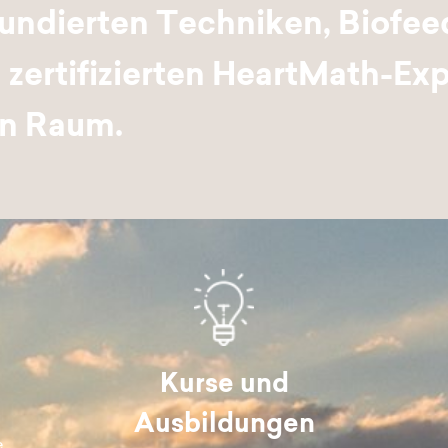
fundierten Techniken, Biof
zertifizierten HeartMath-Exp
n Raum.
Kurse und
Ausbildungen
e