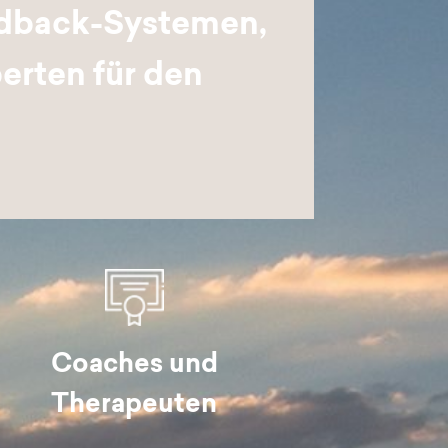
eedback-Systemen,
erten für den
Coaches und
Therapeuten