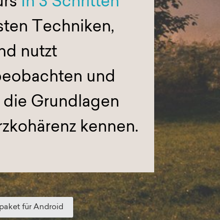
urs
In 3 Schritten
rsten Techniken,
nd nutzt
 beobachten und
 die Grundlagen
rzkohärenz kennen.
paket für Android