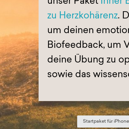
unser Paket
Inner 
zu Herzkohärenz
. 
um deinen emotion
Biofeedback, um V
deine Übung zu op
sowie das wissens
Startpaket für iPhon