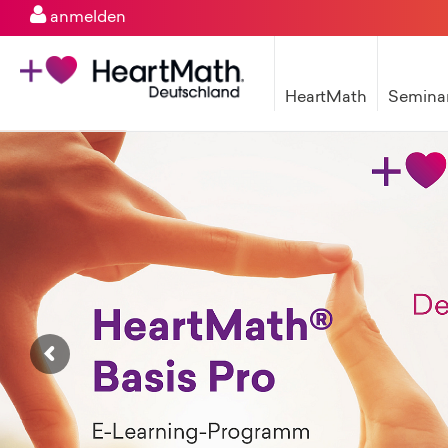
anmelden
HeartMath
Semina