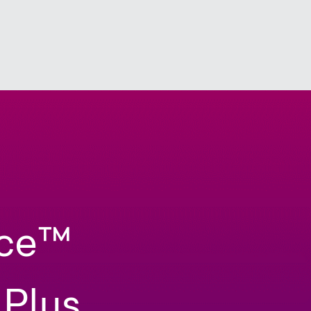
ce
™
Plus