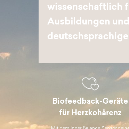
wissenschaftlich 
Ausbildungen und 
deutschsprachige
Biofeedback-Geräte
für Herzkohärenz
Mit dem Inner Balance Sensor dein