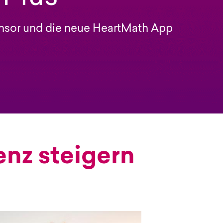
ensor und die neue HeartMath App
nz steigern