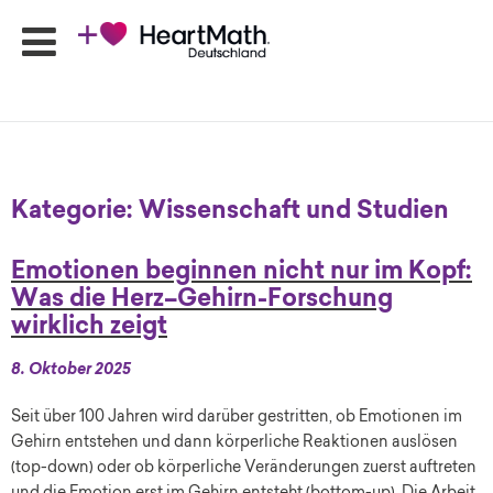
HeartMath
Seminare
Kategorie:
Wissenschaft und Studien
Online-
Programme
Emotionen beginnen nicht nur im Kopf:
Produkte
Was die Herz–Gehirn-Forschung
HeartMath
wirklich zeigt
Apps
Ansprechpartner
8. Oktober 2025
Shop
Seit über 100 Jahren wird darüber gestritten, ob Emotionen im
Newsletter
Gehirn entstehen und dann körperliche Reaktionen auslösen
(top-down) oder ob körperliche Veränderungen zuerst auftreten