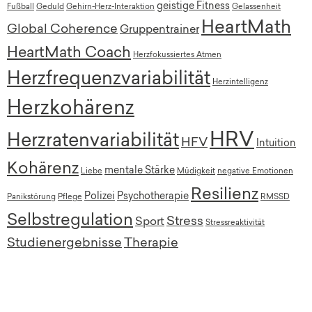
geistige Fitness
Fußball
Geduld
Gehirn-Herz-Interaktion
Gelassenheit
HeartMath
Global Coherence
Gruppentrainer
HeartMath Coach
Herzfokussiertes Atmen
Herzfrequenzvariabilität
Herzintelligenz
Herzkohärenz
HRV
Herzratenvariabilität
HFV
Intuition
Kohärenz
mentale Stärke
Liebe
Müdigkeit
negative Emotionen
Resilienz
Polizei
Psychotherapie
Panikstörung
Pflege
RMSSD
Selbstregulation
Stress
Sport
Stressreaktivität
Studienergebnisse
Therapie