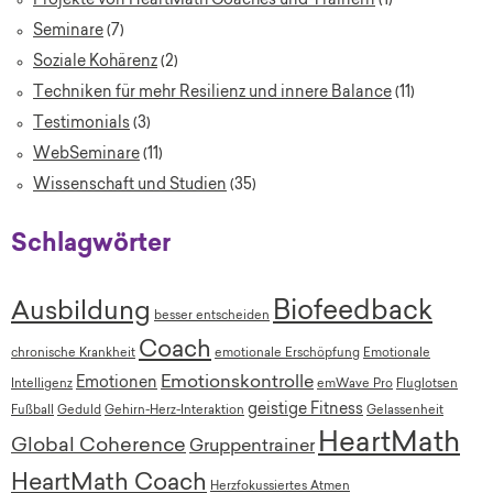
Projekte von HeartMath Coaches und Trainern
(1)
Seminare
(7)
Soziale Kohärenz
(2)
Techniken für mehr Resilienz und innere Balance
(11)
Testimonials
(3)
WebSeminare
(11)
Wissenschaft und Studien
(35)
Schlagwörter
Biofeedback
Ausbildung
besser entscheiden
Coach
chronische Krankheit
emotionale Erschöpfung
Emotionale
Emotionskontrolle
Emotionen
Intelligenz
emWave Pro
Fluglotsen
geistige Fitness
Fußball
Geduld
Gehirn-Herz-Interaktion
Gelassenheit
HeartMath
Global Coherence
Gruppentrainer
HeartMath Coach
Herzfokussiertes Atmen