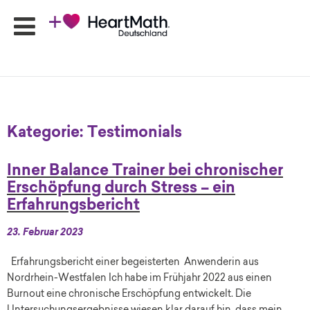
HeartMath
Seminare
Kategorie:
Testimonials
Online-
Programme
Inner Balance Trainer bei chronischer
Produkte
Erschöpfung durch Stress – ein
HeartMath
Erfahrungsbericht
Apps
Ansprechpartner
23. Februar 2023
Shop
Erfahrungsbericht einer begeisterten Anwenderin aus
Newsletter
Nordrhein-Westfalen Ich habe im Frühjahr 2022 aus einen
Burnout eine chronische Erschöpfung entwickelt. Die