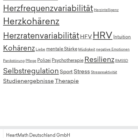
Herzfrequenzvariabilität
Herzintelligenz
Herzkohärenz
HRV
Herzratenvariabilität
HFV
Intuition
Kohärenz
mentale Stärke
Liebe
Müdigkeit
negative Emotionen
Resilienz
Polizei
Psychotherapie
Panikstörung
Pflege
RMSSD
Selbstregulation
Stress
Sport
Stressreaktivität
Studienergebnisse
Therapie
HeartMath Deutschland GmbH