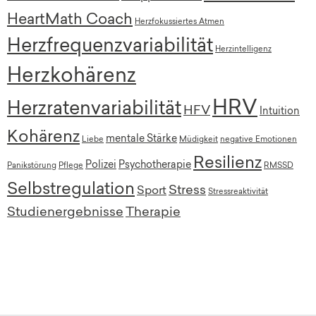
HeartMath Coach
Herzfokussiertes Atmen
Herzfrequenzvariabilität
Herzintelligenz
Herzkohärenz
HRV
Herzratenvariabilität
HFV
Intuition
Kohärenz
mentale Stärke
Liebe
Müdigkeit
negative Emotionen
Resilienz
Polizei
Psychotherapie
Panikstörung
Pflege
RMSSD
Selbstregulation
Stress
Sport
Stressreaktivität
Studienergebnisse
Therapie