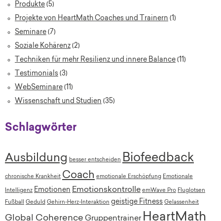
Produkte
(5)
Projekte von HeartMath Coaches und Trainern
(1)
Seminare
(7)
Soziale Kohärenz
(2)
Techniken für mehr Resilienz und innere Balance
(11)
Testimonials
(3)
WebSeminare
(11)
Wissenschaft und Studien
(35)
Schlagwörter
Biofeedback
Ausbildung
besser entscheiden
Coach
chronische Krankheit
emotionale Erschöpfung
Emotionale
Emotionskontrolle
Emotionen
Intelligenz
emWave Pro
Fluglotsen
geistige Fitness
Fußball
Geduld
Gehirn-Herz-Interaktion
Gelassenheit
HeartMath
Global Coherence
Gruppentrainer