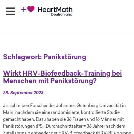
HeartMath
Seminare
Schlagwort:
Panikstörung
Online-
Programme
Wirkt HRV-Biofeedback-Training bei
Produkte
Menschen mit Panikstörung?
HeartMath
Apps
28. September 2023
Ansprechpartner
Ja, schreiben Forscher der Johannes Gutenberg Universität in
Shop
Main, nachdem sie eine randomisierte, kontrollierte Studie
Newsletter
gemacht haben. Dazu haben sie 36 Frauen und 16 Männer mit
Panikstörungen (PS) (Durchschnittsalter = 36 Jahre) nach dem
Zufallsprinzip entweder der HRV-Biofeedback (HRV-BF)-gruppe