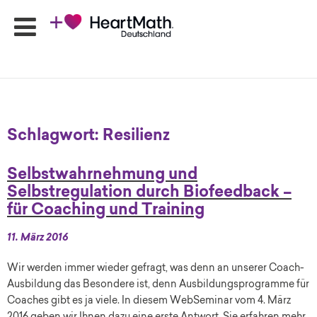
HeartMath
Seminare
Schlagwort:
Resilienz
Online-
Programme
Selbstwahrnehmung und
Produkte
Selbstregulation durch Biofeedback –
HeartMath
für Coaching und Training
Apps
Ansprechpartner
11. März 2016
Shop
Wir werden immer wieder gefragt, was denn an unserer Coach-
Newsletter
Ausbildung das Besondere ist, denn Ausbildungsprogramme für
Coaches gibt es ja viele. In diesem WebSeminar vom 4. März