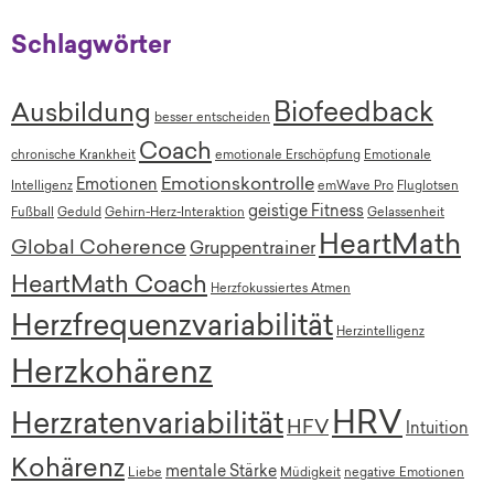
Schlagwörter
Biofeedback
Ausbildung
besser entscheiden
Coach
chronische Krankheit
emotionale Erschöpfung
Emotionale
Emotionskontrolle
Emotionen
Intelligenz
emWave Pro
Fluglotsen
geistige Fitness
Fußball
Geduld
Gehirn-Herz-Interaktion
Gelassenheit
HeartMath
Global Coherence
Gruppentrainer
HeartMath Coach
Herzfokussiertes Atmen
Herzfrequenzvariabilität
Herzintelligenz
Herzkohärenz
HRV
Herzratenvariabilität
HFV
Intuition
Kohärenz
mentale Stärke
Liebe
Müdigkeit
negative Emotionen