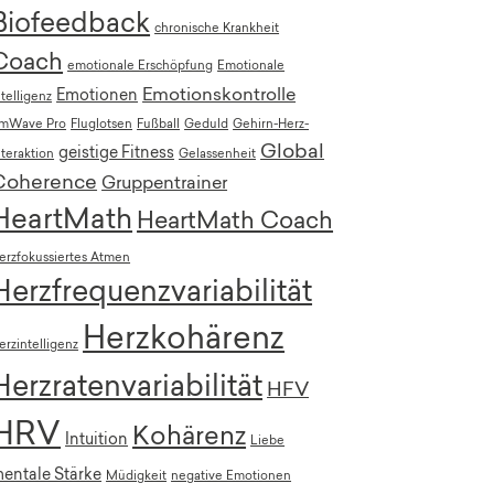
Biofeedback
chronische Krankheit
Coach
emotionale Erschöpfung
Emotionale
Emotionskontrolle
Emotionen
ntelligenz
mWave Pro
Fluglotsen
Fußball
Geduld
Gehirn-Herz-
Global
geistige Fitness
nteraktion
Gelassenheit
Coherence
Gruppentrainer
HeartMath
HeartMath Coach
erzfokussiertes Atmen
Herzfrequenzvariabilität
Herzkohärenz
erzintelligenz
Herzratenvariabilität
HFV
HRV
Kohärenz
Intuition
Liebe
entale Stärke
Müdigkeit
negative Emotionen