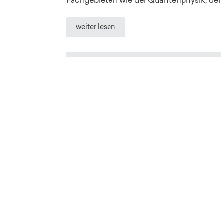
Fachgebieten wie der Quantenphysik, der 
weiter lesen