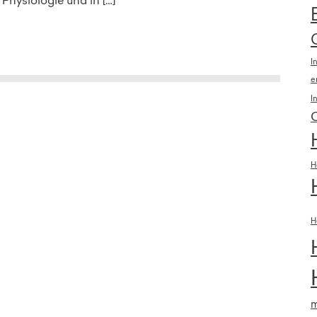
Physiologie und in […]
I
e
I
H
H
m