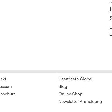
P
S
takt
HeartMath Global
ressum
Blog
enschutz
Online Shop
B
Newsletter Anmeldung