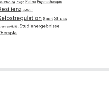
Polizei
Psychotherapie
anikstörung
Pflege
Resilienz
RMSSD
Selbstregulation
Stress
Sport
Studienergebnisse
tressreaktivität
Therapie