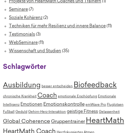
Projekte von HeartMath Coaches und Trainern
(1)
Seminare
(7)
Soziale Kohärenz
(2)
Techniken für mehr Resilienz und innere Balance
(11)
Testimonials
(3)
WebSeminare
(11)
Wissenschaft und Studien
(35)
Schlagwörter
Biofeedback
Ausbildung
besser entscheiden
Coach
chronische Krankheit
emotionale Erschöpfung
Emotionale
Emotionskontrolle
Emotionen
Intelligenz
emWave Pro
Fluglotsen
geistige Fitness
Fußball
Geduld
Gehirn-Herz-Interaktion
Gelassenheit
HeartMath
Global Coherence
Gruppentrainer
HeartMath Coach
Herzfokussiertes Atmen