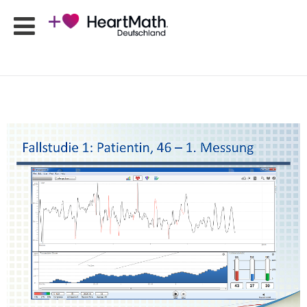
HeartMath
Seminare
Online-
Programme
Produkte
HeartMath
Apps
Ansprechpartner
Shop
Newsletter