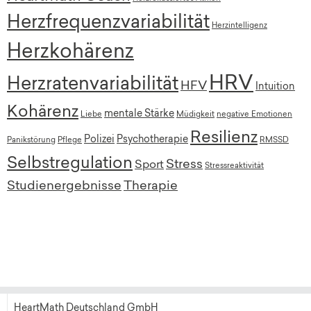
Herzfrequenzvariabilität
Herzintelligenz
Herzkohärenz
HRV
Herzratenvariabilität
HFV
Intuition
Kohärenz
mentale Stärke
Liebe
Müdigkeit
negative Emotionen
Resilienz
Polizei
Psychotherapie
Panikstörung
Pflege
RMSSD
Selbstregulation
Stress
Sport
Stressreaktivität
Studienergebnisse
Therapie
HeartMath Deutschland GmbH