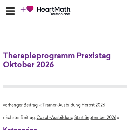
HeartMath
Seminare
Therapieprogramm Praxistag
Online-
Oktober 2026
Programme
Produkte
HeartMath
Apps
Ansprechpartner
Shop
vorheriger Beitrag: «
Trainer-Ausbildung Herbst 2026
Newsletter
nächster Beitrag:
Coach-Ausbildung Start September 2026
»