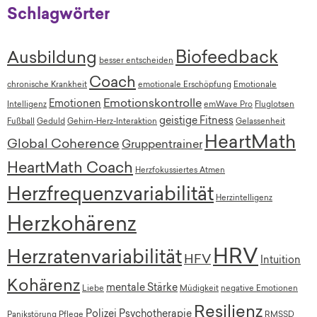
Schlagwörter
Biofeedback
Ausbildung
besser entscheiden
Coach
chronische Krankheit
emotionale Erschöpfung
Emotionale
Emotionskontrolle
Emotionen
Intelligenz
emWave Pro
Fluglotsen
geistige Fitness
Fußball
Geduld
Gehirn-Herz-Interaktion
Gelassenheit
HeartMath
Global Coherence
Gruppentrainer
HeartMath Coach
Herzfokussiertes Atmen
Herzfrequenzvariabilität
Herzintelligenz
Herzkohärenz
HRV
Herzratenvariabilität
HFV
Intuition
Kohärenz
mentale Stärke
Liebe
Müdigkeit
negative Emotionen
Resilienz
Polizei
Psychotherapie
Panikstörung
Pflege
RMSSD