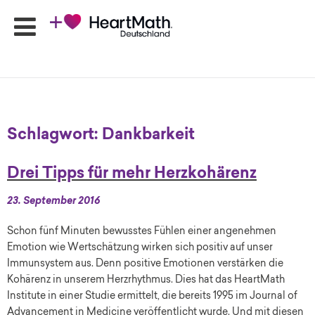
HeartMath
Seminare
Schlagwort:
Dankbarkeit
Online-
Programme
Drei Tipps für mehr Herzkohärenz
Produkte
HeartMath
23. September 2016
Apps
Schon fünf Minuten bewusstes Fühlen einer angenehmen
Ansprechpartner
Emotion wie Wertschätzung wirken sich positiv auf unser
Shop
Immunsystem aus. Denn positive Emotionen verstärken die
Newsletter
Kohärenz in unserem Herzrhythmus. Dies hat das HeartMath
Institute in einer Studie ermittelt, die bereits 1995 im Journal of
Advancement in Medicine veröffentlicht wurde. Und mit diesen