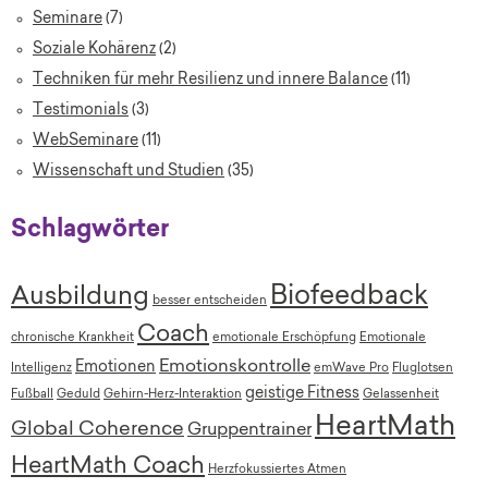
Seminare
(7)
Soziale Kohärenz
(2)
Techniken für mehr Resilienz und innere Balance
(11)
Testimonials
(3)
WebSeminare
(11)
Wissenschaft und Studien
(35)
Schlagwörter
Biofeedback
Ausbildung
besser entscheiden
Coach
chronische Krankheit
emotionale Erschöpfung
Emotionale
Emotionskontrolle
Emotionen
Intelligenz
emWave Pro
Fluglotsen
geistige Fitness
Fußball
Geduld
Gehirn-Herz-Interaktion
Gelassenheit
HeartMath
Global Coherence
Gruppentrainer
HeartMath Coach
Herzfokussiertes Atmen