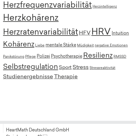
Herzfrequenzvariabilität
Herzintelligenz
Herzkohärenz
HRV
Herzratenvariabilität
HFV
Intuition
Kohärenz
mentale Stärke
Liebe
Müdigkeit
negative Emotionen
Resilienz
Polizei
Psychotherapie
Panikstörung
Pflege
RMSSD
Selbstregulation
Stress
Sport
Stressreaktivität
Studienergebnisse
Therapie
HeartMath Deutschland GmbH