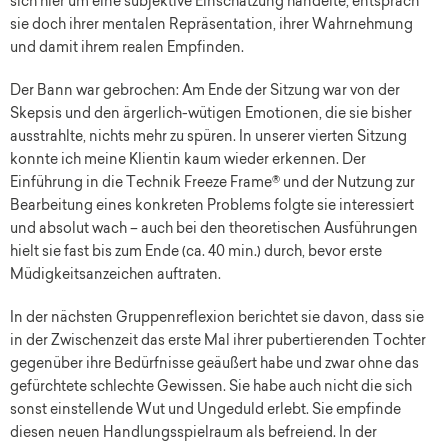
sich hier um eine subjektive Einschätzung handelte, entsprach
sie doch ihrer mentalen Repräsentation, ihrer Wahrnehmung
und damit ihrem realen Empfinden.
Der Bann war gebrochen: Am Ende der Sitzung war von der
Skepsis und den ärgerlich-wütigen Emotionen, die sie bisher
ausstrahlte, nichts mehr zu spüren. In unserer vierten Sitzung
konnte ich meine Klientin kaum wieder erkennen. Der
Einführung in die Technik Freeze Frame® und der Nutzung zur
Bearbeitung eines konkreten Problems folgte sie interessiert
und absolut wach – auch bei den theoretischen Ausführungen
hielt sie fast bis zum Ende (ca. 40 min.) durch, bevor erste
Müdigkeitsanzeichen auftraten.
In der nächsten Gruppenreflexion berichtet sie davon, dass sie
in der Zwischenzeit das erste Mal ihrer pubertierenden Tochter
gegenüber ihre Bedürfnisse geäußert habe und zwar ohne das
gefürchtete schlechte Gewissen. Sie habe auch nicht die sich
sonst einstellende Wut und Ungeduld erlebt. Sie empfinde
diesen neuen Handlungsspielraum als befreiend. In der