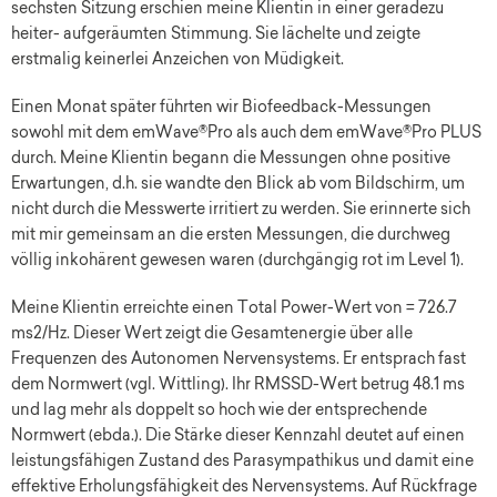
sechsten Sitzung erschien meine Klientin in einer geradezu
heiter- aufgeräumten Stimmung. Sie lächelte und zeigte
erstmalig keinerlei Anzeichen von Müdigkeit.
Einen Monat später führten wir Biofeedback-Messungen
sowohl mit dem emWave®Pro als auch dem emWave®Pro PLUS
durch. Meine Klientin begann die Messungen ohne positive
Erwartungen, d.h. sie wandte den Blick ab vom Bildschirm, um
nicht durch die Messwerte irritiert zu werden. Sie erinnerte sich
mit mir gemeinsam an die ersten Messungen, die durchweg
völlig inkohärent gewesen waren (durchgängig rot im Level 1).
Meine Klientin erreichte einen Total Power-Wert von = 726.7
ms2/Hz. Dieser Wert zeigt die Gesamtenergie über alle
Frequenzen des Autonomen Nervensystems. Er entsprach fast
dem Normwert (vgl. Wittling). Ihr RMSSD-Wert betrug 48.1 ms
und lag mehr als doppelt so hoch wie der entsprechende
Normwert (ebda.). Die Stärke dieser Kennzahl deutet auf einen
leistungsfähigen Zustand des Parasympathikus und damit eine
effektive Erholungsfähigkeit des Nervensystems. Auf Rückfrage