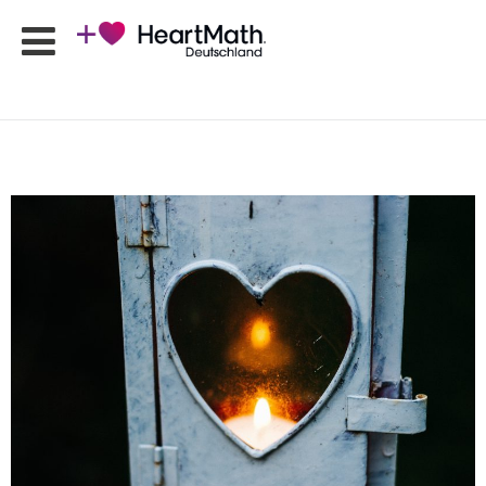
HeartMath
Seminare
Online-
Programme
Produkte
HeartMath
Apps
Ansprechpartner
Shop
Newsletter