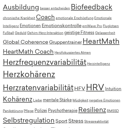
Biofeedback
Ausbildung
besser entscheiden
Coach
chronische Krankheit
emotionale Erschöpfung
Emotionale
Emotionskontrolle
Emotionen
Intelligenz
emWave Pro
Fluglotsen
geistige Fitness
Fußball
Geduld
Gehirn-Herz-Interaktion
Gelassenheit
HeartMath
Global Coherence
Gruppentrainer
HeartMath Coach
Herzfokussiertes Atmen
Herzfrequenzvariabilität
Herzintelligenz
Herzkohärenz
HRV
Herzratenvariabilität
HFV
Intuition
Kohärenz
mentale Stärke
Liebe
Müdigkeit
negative Emotionen
Resilienz
Polizei
Psychotherapie
Panikstörung
Pflege
RMSSD
Selbstregulation
Stress
Sport
Stressreaktivität