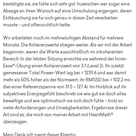
bestätigte sie, sie fühle sich sehr gut. Inzwischen war sogar eine
Absage an ihren Wunsch auf eine Umschulung ergangen, deren
Enttäuschung sie für sich genau in dieser Zeit verarbeiten
musste – und offensichtlich hatte.
Wir arbeiteten noch im mehrwöchigen Abstand für mehrere
Monate. Die Kohärenzwerte stiegen weiter. Als wir mit der Arbeit
begannen, waren die Werte ausschließlich im inkohärenten
Bereich. In der letzten Sitzung erreichte sie während der Inner-
Ease®-Übung einen Kohärenzwert von 3.1 (Level 2). Ihr zuletzt
gemessener Total Power-Wert lag bei = 1239.6 und war damit
mehr als 50% höher als der Normwert, ihr RMSSD bei = 102.2 ms
(bei einer Referenzspanne von 31.5 – 127.4). Im Hinblick auf ihr
subjektives Energiegefühl beschrieb sie wie gut sie doch alles
bewältige und wie optimistisch sie sich doch fühle – trotz so
vieler Anforderungen und Unwägbarkeiten. Ergebnisse dieser
Art sind es, die mich von meiner Arbeit mit HeartMath®
überzeugen.
Mein Dank gilt zuerst dieser Klientin.