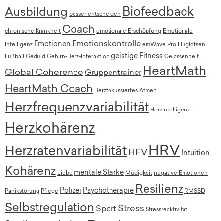
Biofeedback
Ausbildung
besser entscheiden
Coach
chronische Krankheit
emotionale Erschöpfung
Emotionale
Emotionskontrolle
Emotionen
Intelligenz
emWave Pro
Fluglotsen
geistige Fitness
Fußball
Geduld
Gehirn-Herz-Interaktion
Gelassenheit
HeartMath
Global Coherence
Gruppentrainer
HeartMath Coach
Herzfokussiertes Atmen
Herzfrequenzvariabilität
Herzintelligenz
Herzkohärenz
HRV
Herzratenvariabilität
HFV
Intuition
Kohärenz
mentale Stärke
Liebe
Müdigkeit
negative Emotionen
Resilienz
Polizei
Psychotherapie
Panikstörung
Pflege
RMSSD
Selbstregulation
Stress
Sport
Stressreaktivität