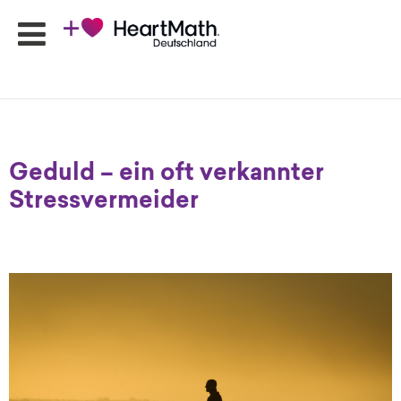
HeartMath
Seminare
Geduld – ein oft verkannter
Online-
Stressvermeider
Programme
Produkte
HeartMath
Apps
Ansprechpartner
Shop
Newsletter